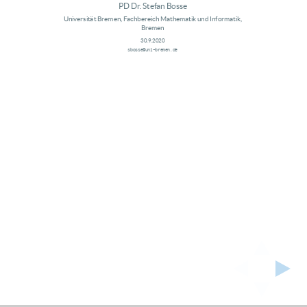
Der Algorithmus der das Modell erzeugt, trainiert, und die Inferenz implementiert
PD Dr. Stefan Bosse
(Ausgabe)
Universität Bremen, Fachbereich Mathematik und Informatik,
Deep Learning ist nicht alles!
Bremen
Klassische oder verbesserte Entscheidungsbaumlerner (schlank und
“echtzeitfähig”
)
30.9.2020
können auch für SHM eingesetzt werden!
sbosse@uni-bremen.de
Einfache Verfahren (KISS Prinzip) sind meist komplexen Algorithmen überlegen!
Verteiltes Ensemble Lernen mit Lernerfusion ist globalen Einzelinstanzlernen überlegen!