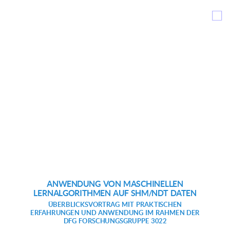
□
ANWENDUNG VON MASCHINELLEN
Ziel von Maschinellen Lernen in der Zustandsüberwachung von Bauteilen und
Materialprüfung ist hier die Ableitung von Prädiktorfunktionen die als Ziel- und
LERNALGORITHMEN AUF SHM/NDT DATEN
Ausgabevariable:
ÜBERBLICKSVORTRAG MIT PRAKTISCHEN
Kategorische Werte (Klassifikator), oder
Numerische Werte (Approximatorfunktion) liefern.
ERFAHRUNGEN UND ANWENDUNG IM RAHMEN DER
Es wird unterschieden:
DFG FORSCHUNGSGRUPPE 3022
Das Modell welches eine Hypothese der zu suchenden Prädikatorfunktion darstellt